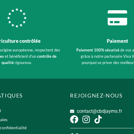
iculture contrôlée
Paiement
’origine européenne, respectent des
Paiement 100% sécurisé
de vos 
tes
et bénéficient d’un
contrôle de
grâce à notre partenaire Viva W
qualité
rigoureux.
pourquoi se priver des meilleur
ATIQUES
REJOIGNEZ-NOUS
U
contact@cbdjayms.fr
ales
confidentialité