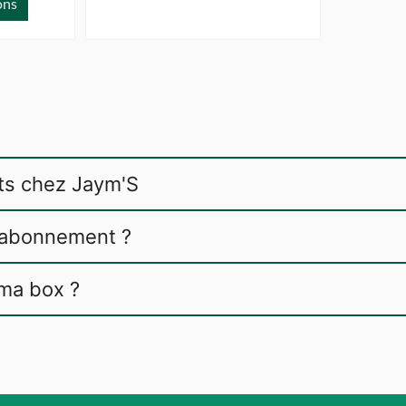
ons
ts chez Jaym'S
 l'abonnement ?
 ma box ?