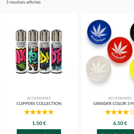
3 résultats affichés
Ce
produi
a
plusie
variat
Les
optio
peuve
être
choisi
sur
ACCESSOIRES
ACCESSOIRES
la
CLIPPERS COLLECTION
GRINDER COLOR 3 P
page
du
1.50 €
6.50 €
produi