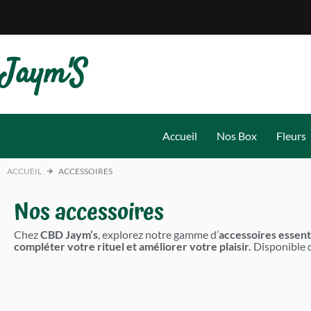
Aller
au
contenu
Jaym'S
Accueil
Nos Box
Fleurs
ACCUEIL
ACCESSOIRES
Nos accessoires
Chez
CBD Jaym’s
, explorez notre gamme d’
accessoires essent
compléter votre rituel et améliorer votre plaisir.
Disponible d