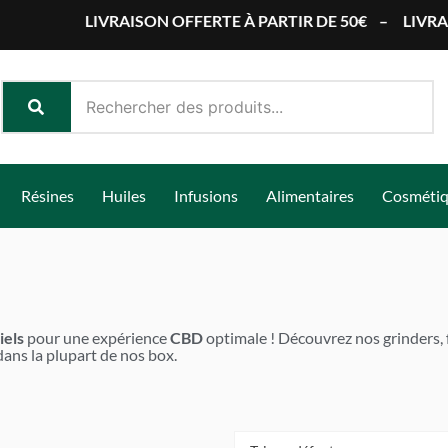
LIVRAISON OFFERTE À PARTIR DE 50€
–
LIVRAISON R
Résines
Huiles
Infusions
Alimentaires
Cosméti
iels
pour une expérience
CBD
optimale ! Découvrez nos grinders, fe
ans la plupart de nos box.