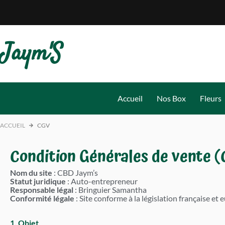
Aller
au
contenu
Jaym'S
Accueil
Nos Box
Fleurs
ACCUEIL
CGV
Condition Générales de vente 
Nom du site
: CBD Jaym’s
Statut juridique
: Auto-entrepreneur
Responsable légal
: Bringuier Samantha
Conformité légale
: Site conforme à la législation française 
1. Objet