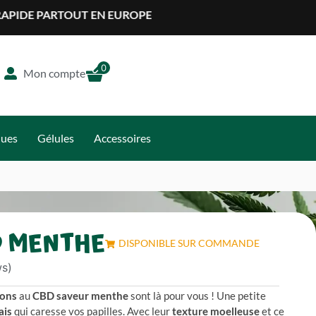
RTOUT EN EUROPE
0
Mon compte
ques
Gélules
Accessoires
D MENTHE
DISPONIBLE SUR COMMANDE
s)
ons
au
CBD saveur menthe
sont là pour vous ! Une petite
ais
qui caresse vos papilles. Avec leur
texture moelleuse
et ce