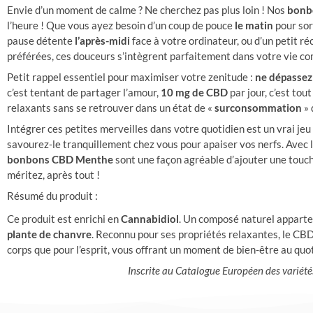
Envie d’un moment de calme ? Ne cherchez pas plus loin ! Nos
bonb
l’heure ! Que vous ayez besoin d’un coup de pouce
le matin
pour sort
pause détente
l’après-midi
face à votre ordinateur, ou d’un petit r
préférées, ces douceurs s’intègrent parfaitement dans votre vie co
Petit rappel essentiel pour maximiser votre zenitude :
ne dépassez
c’est tentant de partager l’amour,
10 mg de CBD
par jour, c’est tout
relaxants sans se retrouver dans un état de «
surconsommation
» 
Intégrer ces petites merveilles dans votre quotidien est un vrai jeu
savourez-le tranquillement chez vous pour apaiser vos nerfs. Avec l
bonbons CBD Menthe
sont une façon agréable d’ajouter une touch
méritez, après tout !
Résumé du produit :
Ce produit est enrichi en
Cannabidiol
. Un composé naturel apparte
plante de chanvre
. Reconnu pour ses propriétés relaxantes, le CBD
corps que pour l’esprit, vous offrant un moment de bien-être au quot
Inscrite au Catalogue Européen des varié