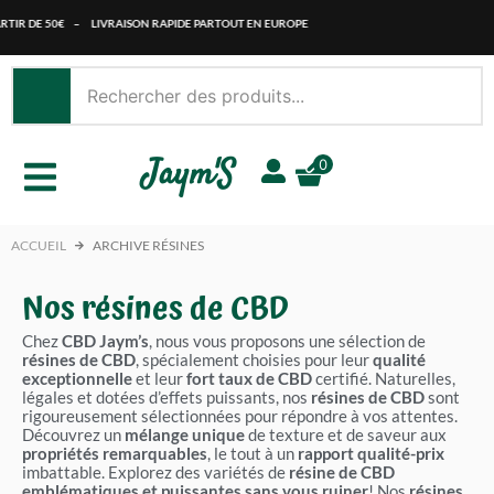
Aller
IR DE 50€
–
LIVRAISON RAPIDE PARTOUT EN EUROPE
au
contenu
Jaym'S
0
ACCUEIL
ARCHIVE RÉSINES
Nos résines de CBD
Chez
CBD Jaym’s
, nous vous proposons une sélection de
résines de CBD
, spécialement choisies pour leur
qualité
exceptionnelle
et leur
fort taux de CBD
certifié. Naturelles,
légales et dotées d’effets puissants, nos
résines de CBD
sont
rigoureusement sélectionnées pour répondre à vos attentes.
Découvrez un
mélange unique
de texture et de saveur aux
propriétés remarquables
, le tout à un
rapport qualité-prix
imbattable. Explorez des variétés de
résine de CBD
emblématiques et puissantes sans vous ruiner
! Nos
résines