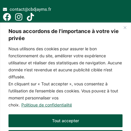
contact@cbdjayms.fr
Nous accordons de l'importance à votre vie
privée
Nous utilisons des cookies pour assurer le bon
fonctionnement du site, améliorer votre expérience
Les compléments alimentaires ne substituent pas une alimentation variée.
Un régime équilibré et un mode de vie sain restent essentiels. Respectez
utilisateur et réaliser des statistiques de navigation. Aucune
les doses journalières recommandées et conservez-les hors de portée des
donnée n’est revendue et aucune publicité ciblée n’est
enfants. Ces produits ne sont pas adaptés aux femmes enceintes ou
diffusée.
allaitantes, ni aux enfants et adolescents. Avant de consommer des
En cliquant sur « Tout accepter », vous consentez à
produits à base de CBD, il est conseillé de consulter un médecin. Pour des
l’utilisation de l’ensemble des cookies. Vous pouvez à tout
raisons légales, nous ne pouvons fournir d’informations médicales sur leurs
moment personnaliser vos
effets ou applications.
choix.
Politique de confidentialité
Article L3421-4
: la vente ou la promotion de produits stupéfiants est
passible de 5 ans d’emprisonnement et de 75 000 € d’amende.
Tout accepter