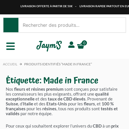
Aller
LIVRAISON OFFERTE À PARTIR DE 50€
–
LIVRAISON RAPIDE PARTOUT EN EUROPE
au
contenu
Jaym'S
0
ACCUEIL
PRODUITS IDENTIFIÉS “MADE IN FRANCE”
Étiquette: Made in France
Nos
fleurs et résines premium
sont conçues pour satisfaire
les connaisseurs les plus exigeants, offrant une
qualité
exceptionnelle
et des
taux de CBD élevés
. Provenant de
Suisse
, d’
Italie
et des
Etats-Unis
pour les
fleurs
, et
100 %
françaises
pour les
résines
, tous nos produits sont
testés et
validés
par notre équipe.
Pour ceux qui souhaitent explorer l’univers du
CBD
à un
prix