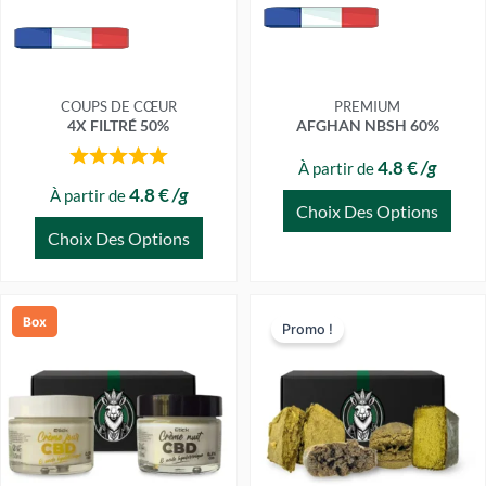
être
être
choisies
choisies
sur
sur
la
la
page
page
COUPS DE CŒUR
PREMIUM
4X FILTRÉ 50%
AFGHAN NBSH 60%
du
du
produit
produit
4.8 €
/g
À partir de
4.8 €
/g
À partir de
Choix Des Options
Choix Des Options
Box
Promo !