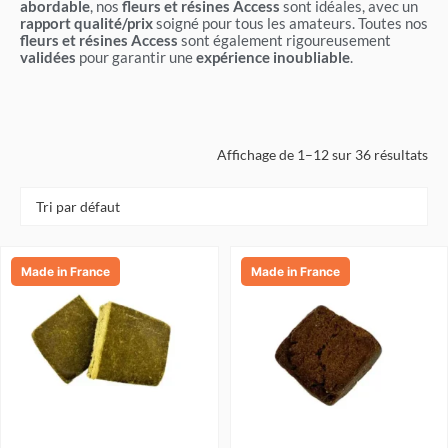
abordable
, nos
fleurs et résines Access
sont idéales, avec un
rapport qualité/prix
soigné pour tous les amateurs. Toutes nos
fleurs et résines Access
sont également rigoureusement
validées
pour garantir une
expérience inoubliable
.
Affichage de 1–12 sur 36 résultats
Ce
Ce
Made in France
Made in France
produit
produit
a
a
plusieurs
plusieurs
variations.
variations.
Les
Les
options
options
peuvent
peuvent