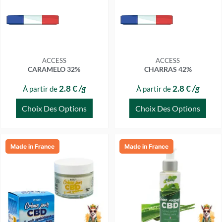
peuvent
peuvent
être
être
choisies
choisies
sur
sur
la
la
page
page
ACCESS
ACCESS
CARAMELO 32%
CHARRAS 42%
du
du
produit
produit
2.8 €
/g
2.8 €
/g
À partir de
À partir de
Choix Des Options
Choix Des Options
Made in France
Made in France