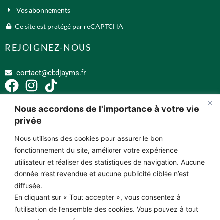
Vos abonnements
Ce site est protégé par reCAPTCHA
REJOIGNEZ-NOUS
contact@cbdjayms.fr
Nous accordons de l'importance à votre vie
privée
Nous utilisons des cookies pour assurer le bon
fonctionnement du site, améliorer votre expérience
Les compléments alimentaires ne substituent pas une alimentation variée.
Un régime équilibré et un mode de vie sain restent essentiels. Respectez
utilisateur et réaliser des statistiques de navigation. Aucune
les doses journalières recommandées et conservez-les hors de portée des
donnée n’est revendue et aucune publicité ciblée n’est
enfants. Ces produits ne sont pas adaptés aux femmes enceintes ou
diffusée.
allaitantes, ni aux enfants et adolescents. Avant de consommer des
En cliquant sur « Tout accepter », vous consentez à
produits à base de CBD, il est conseillé de consulter un médecin. Pour des
l’utilisation de l’ensemble des cookies. Vous pouvez à tout
raisons légales, nous ne pouvons fournir d’informations médicales sur leurs