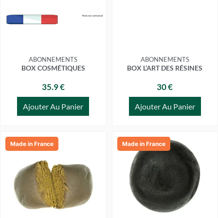
ABONNEMENTS
ABONNEMENTS
BOX COSMÉTIQUES
BOX L’ART DES RÉSINES
35.9 €
30 €
Ajouter Au Panier
Ajouter Au Panier
Ce
Ce
Made in France
Made in France
produit
produit
a
a
plusieurs
plusieurs
variations.
variations.
Les
Les
options
options