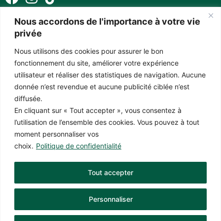
Nous accordons de l'importance à votre vie
privée
Nous utilisons des cookies pour assurer le bon
fonctionnement du site, améliorer votre expérience
Les compléments alimentaires ne substituent pas une alimentation variée.
Un régime équilibré et un mode de vie sain restent essentiels. Respectez
utilisateur et réaliser des statistiques de navigation. Aucune
les doses journalières recommandées et conservez-les hors de portée des
donnée n’est revendue et aucune publicité ciblée n’est
enfants. Ces produits ne sont pas adaptés aux femmes enceintes ou
diffusée.
allaitantes, ni aux enfants et adolescents. Avant de consommer des
En cliquant sur « Tout accepter », vous consentez à
produits à base de CBD, il est conseillé de consulter un médecin. Pour des
l’utilisation de l’ensemble des cookies. Vous pouvez à tout
raisons légales, nous ne pouvons fournir d’informations médicales sur leurs
moment personnaliser vos
effets ou applications.
choix.
Politique de confidentialité
Article L3421-4
: la vente ou la promotion de produits stupéfiants est
passible de 5 ans d’emprisonnement et de 75 000 € d’amende.
Tout accepter
Personnaliser
© CBD JAYM’S – 2024 – Tous droits réservés | Réalisation :
Arkone
Studio