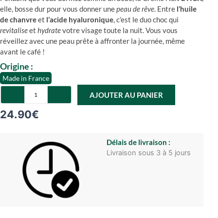
elle, bosse dur pour vous donner une
peau de rêve
. Entre
l’huile
de chanvre
et
l’acide hyaluronique
, c’est le duo choc qui
revitalise
et
hydrate
votre visage toute la nuit. Vous vous
réveillez avec une peau prête à affronter la journée, même
avant le café !
Origine :
Made in France
quantité
AJOUTER AU PANIER
de
Crème
24.90
€
de
nuit
ETICK
Délais de livraison :
Livraison sous 3 à 5 jours