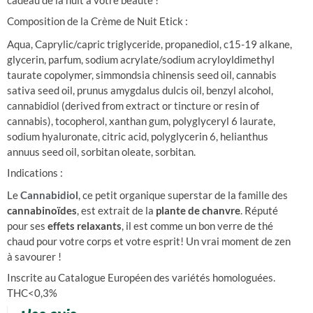
cadeau de la nuit à votre beauté !
Composition de la Crème de Nuit Etick :
Aqua, Caprylic/capric triglyceride, propanediol, c15-19 alkane,
glycerin, parfum, sodium acrylate/sodium acryloyldimethyl
taurate copolymer, simmondsia chinensis seed oil, cannabis
sativa seed oil, prunus amygdalus dulcis oil, benzyl alcohol,
cannabidiol (derived from extract or tincture or resin of
cannabis), tocopherol, xanthan gum, polyglyceryl 6 laurate,
sodium hyaluronate, citric acid, polyglycerin 6, helianthus
annuus seed oil, sorbitan oleate, sorbitan.
Indications :
Le
Cannabidiol
, ce petit organique superstar de la famille des
cannabinoïdes
, est extrait de la
plante de chanvre
. Réputé
pour ses
effets relaxants
, il est comme un bon verre de thé
chaud pour votre corps et votre esprit! Un vrai moment de zen
à savourer !
Inscrite au Catalogue Européen des variétés homologuées.
THC<0,3%