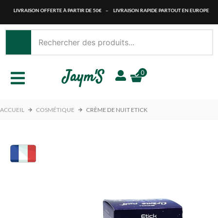
Aller
LIVRAISON OFFERTE À PARTIR DE 50€
–
LIVRAISON RAPIDE PARTOUT EN EUROPE
au
contenu
Jaym'S
0
ACCUEIL
COSMÉTIQUE
CRÈME DE NUIT ETICK