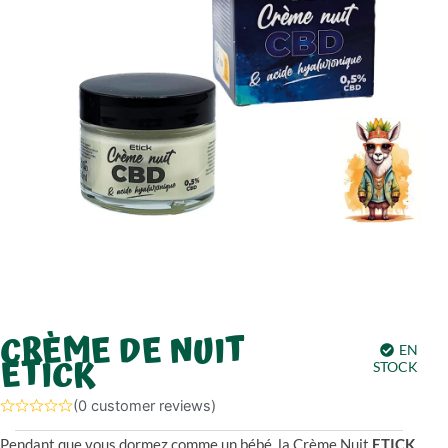
CRÈME DE NUIT
EN
ETICK
STOCK
(
0
customer reviews)
Pendant que vous dormez comme un bébé, la Crème Nuit
ETICK
,